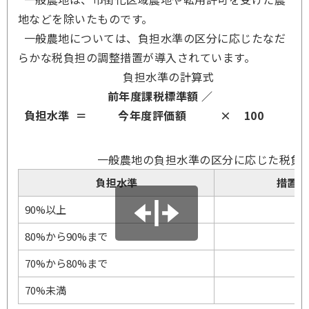
地などを除いたものです。
一般農地については、負担水準の区分に応じたなだ
らかな税負担の調整措置が導入されています。
負担水準の計算式
前年度課税標準額 ／
負担水準 ＝ 今年度評価額 ×
100
一般農地の負担水準の区分に応じた税負
負担水準
措置（
90%以上
80%から90%まで
70%から80%まで
70%未満