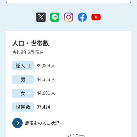
人口・世帯数
令和8年6月
現在
総人口
89,004
人
男
44,323
人
女
44,681
人
世帯数
37,424
鹿沼市の人口状況