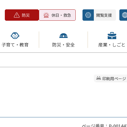
防災
休日・救急
閲覧支援
子育て・教育
防災・安全
産業・しごと
印刷用ページ
ページ番号：P-00144