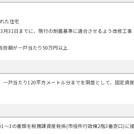
された住宅
3年3月31日までに、現行の耐震基準に適合させるよう改修工事
負担額が一戸当たり50万円以上
、一戸当たり120平方メートル分までを限度として、固定資
1～3の書類を税務課資産税係(市役所行政棟2階3番窓口)に