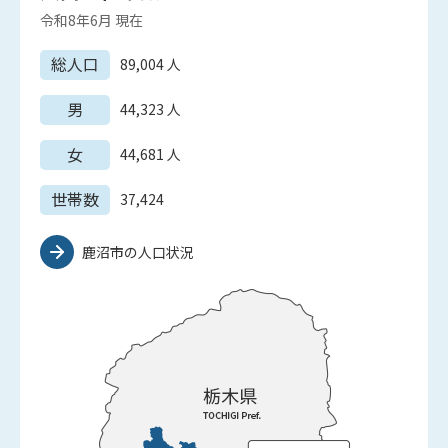
令和8年6月
現在
総人口
89,004
人
男
44,323
人
女
44,681
人
世帯数
37,424
鹿沼市の人口状況