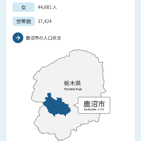
女
44,681
人
世帯数
37,424
鹿沼市の人口状況