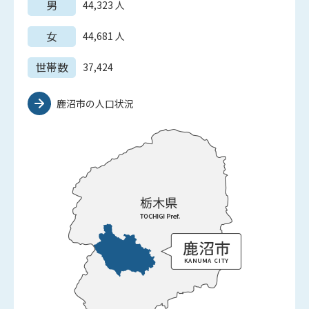
男
44,323
人
女
44,681
人
世帯数
37,424
鹿沼市の人口状況