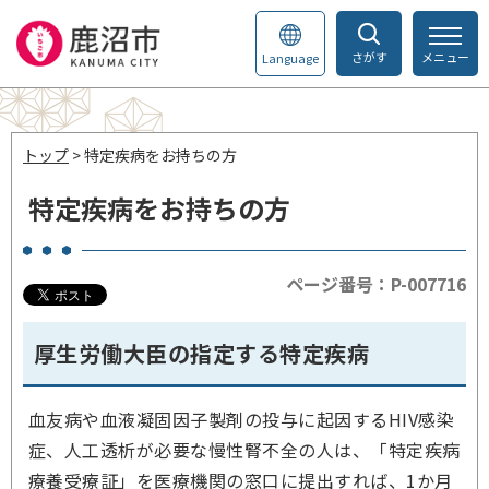
さがす
メニュー
Language
トップ
> 特定疾病をお持ちの方
特定疾病をお持ちの方
ページ番号：P-007716
厚生労働大臣の指定する特定疾病
血友病や血液凝固因子製剤の投与に起因するHIV感染
症、人工透析が必要な慢性腎不全の人は、「特定疾病
療養受療証」を医療機関の窓口に提出すれば、1か月