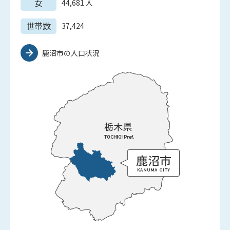
女
44,681
人
世帯数
37,424
鹿沼市の人口状況