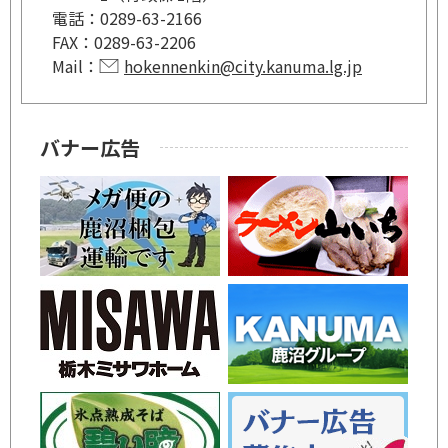
電話：
0289-63-2166
FAX：
0289-63-2206
Mail：
hokennenkin@city.kanuma.lg.jp
バナー広告