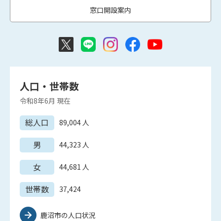
窓口開設案内
人口・世帯数
令和8年6月
現在
総人口
89,004
人
男
44,323
人
女
44,681
人
世帯数
37,424
鹿沼市の人口状況