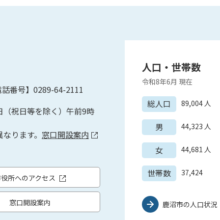
人口・世帯数
令和8年6月
現在
話番号】0289-64-2111
総人口
89,004
人
日（祝日等を除く）午前9時
男
44,323
人
異なります。
窓口開設案内
女
44,681
人
世帯数
37,424
市役所へのアクセス
窓口開設案内
鹿沼市の人口状況