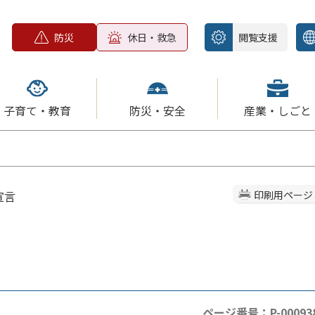
防災
休日・救急
閲覧支援
子育て・教育
防災・安全
産業・しごと
宣言
印刷用ページ
ページ番号：P-00093