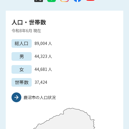
人口・世帯数
令和8年6月
現在
総人口
89,004
人
男
44,323
人
女
44,681
人
世帯数
37,424
鹿沼市の人口状況