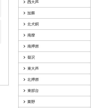
西大芦
加蘇
北犬飼
南摩
南押原
菊沢
東大芦
北押原
東部台
粟野