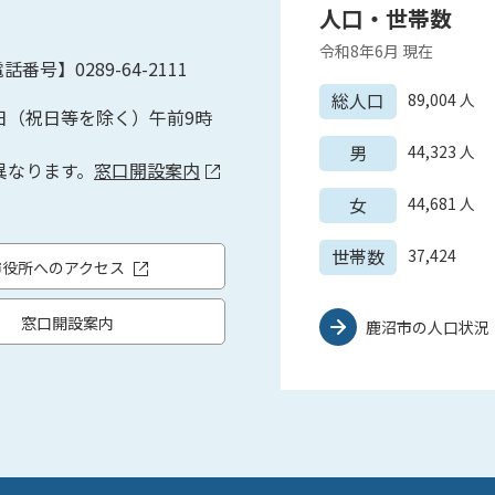
人口・世帯数
令和8年6月
現在
話番号】0289-64-2111
総人口
89,004
人
日（祝日等を除く）午前9時
男
44,323
人
異なります。
窓口開設案内
女
44,681
人
世帯数
37,424
市役所へのアクセス
窓口開設案内
鹿沼市の人口状況