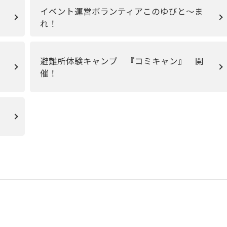
イベント運営ボランティアこのゆびと～ま
れ！
避難所体験キャンプ 『コミキャン』 開
催！