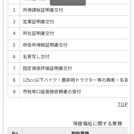
2
所得課税証明書交付
3
営業証明書交付
4
所在証明書交付
5
申告所得額証明書交付
6
名寄写し交付
7
固定資産評価証明書交付
8
125cc以下バイク・農耕用トラクター等の廃車・名変・
9
市税等口座振替依頼書の受付
TOP
保健福祉に関する業務
No
取扱業務