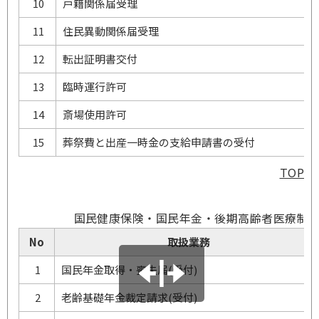
10
戸籍関係届受理
11
住民異動関係届受理
12
転出証明書交付
13
臨時運行許可
14
斎場使用許可
15
葬祭費と出産一時金の支給申請書の受付
TOP
国民健康保険・国民年金・後期高齢者医療制
No
取扱業務
1
国民年金取得・喪失届(受付)
2
老齢基礎年金裁定請求(受付)