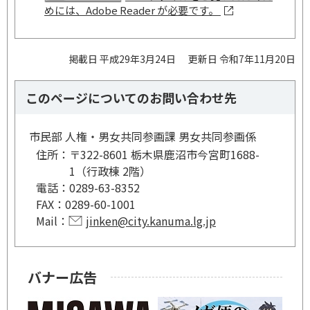
めには、Adobe Reader が必要です。
掲載日 平成29年3月24日
更新日 令和7年11月20日
このページについてのお問い合わせ先
市民部 人権・男女共同参画課 男女共同参画係
住所：
〒322-8601 栃木県鹿沼市今宮町1688-
1（行政棟 2階）
電話：
0289-63-8352
FAX：
0289-60-1001
Mail：
jinken@city.kanuma.lg.jp
バナー広告