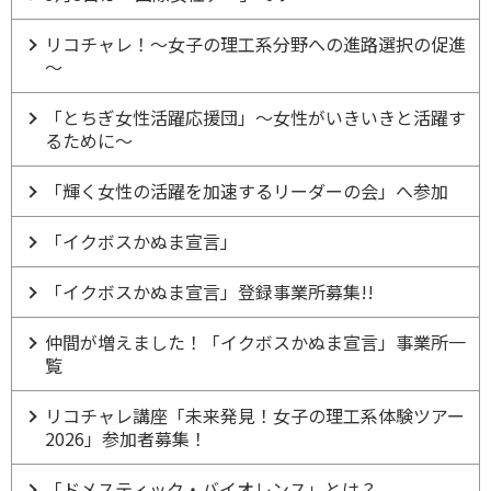
リコチャレ！～女子の理工系分野への進路選択の促進
～
「とちぎ女性活躍応援団」～女性がいきいきと活躍す
るために～
「輝く女性の活躍を加速するリーダーの会」へ参加
「イクボスかぬま宣言」
「イクボスかぬま宣言」登録事業所募集!!
仲間が増えました！「イクボスかぬま宣言」事業所一
覧
リコチャレ講座「未来発見！女子の理工系体験ツアー
2026」参加者募集！
「ドメスティック・バイオレンス」とは？