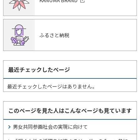
ふるさと納税
最近チェックしたページ
最近チェックしたページはありません。
このページを見た人はこんなページも見ています
男女共同参画社会の実現に向けて