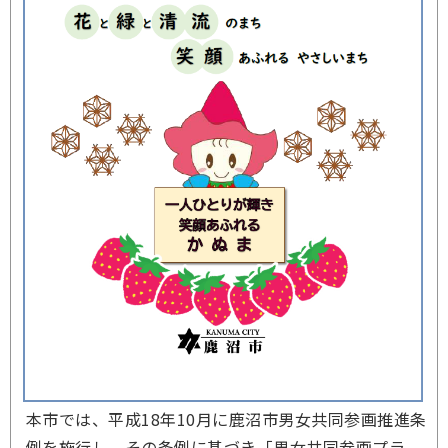
本市では、平成18年10月に鹿沼市男女共同参画推進条
例を施行し、その条例に基づき「男女共同参画プラ