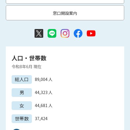
窓口開設案内
人口・世帯数
令和8年6月
現在
総人口
89,004
人
男
44,323
人
女
44,681
人
世帯数
37,424