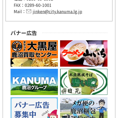
FAX：
0289-60-1001
Mail：
jinken@city.kanuma.lg.jp
バナー広告