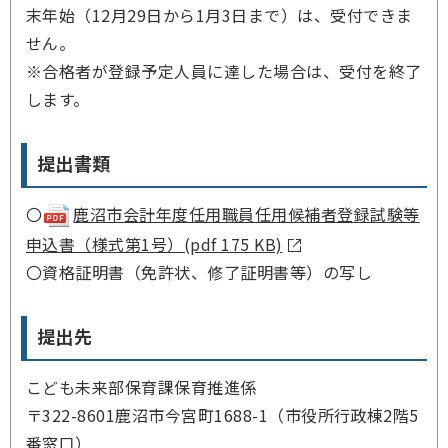
末年始（12月29日から1月3日まで）は、受付できま
せん。
※合格者が登録予定人員に達した場合は、受付を終了
します。
提出書類
〇
鹿沼市会計年度任用職員任用候補者登録試験等
申込書（様式第1号）(pdf 175 KB)
〇資格証明書（免許状、修了証明書等）の写し
提出先
こども未来部保育課保育推進係
〒322-8601鹿沼市今宮町1688-1（市役所行政棟2階5
番窓口）