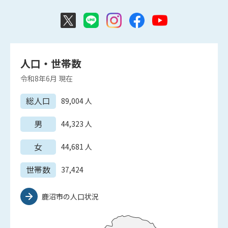
人口・世帯数
令和8年6月
現在
総人口
89,004
人
男
44,323
人
女
44,681
人
世帯数
37,424
鹿沼市の人口状況