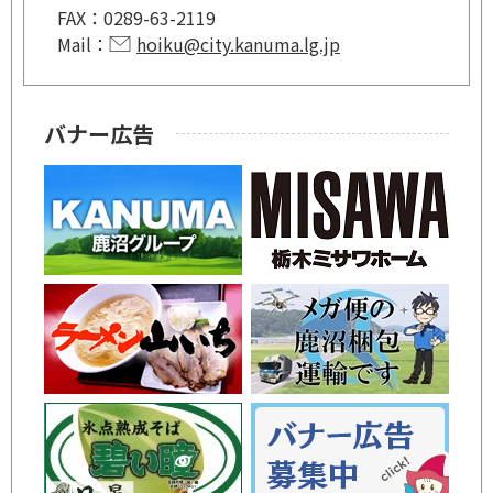
FAX：
0289-63-2119
Mail：
hoiku@city.kanuma.lg.jp
バナー広告