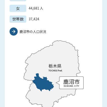
女
44,681
人
世帯数
37,424
鹿沼市の人口状況