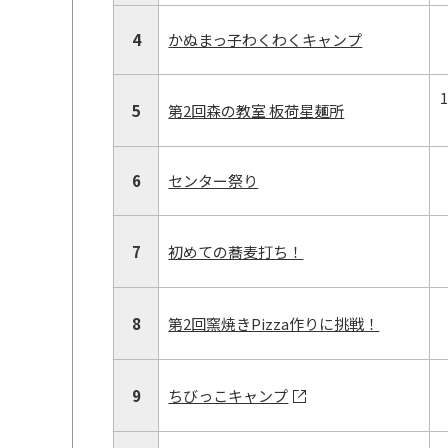
4
かぬまっ子わくわくキャンプ
5
第2回森の教室 板荷星麺所
6
センター祭り
7
初めての蕎麦打ち！
8
第2回窯焼きPizza作りに挑戦！
9
ちびっこキャンプ