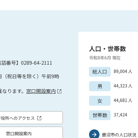
人口・世帯数
令和8年6月
現在
話番号】0289-64-2111
総人口
89,004
人
日（祝日等を除く）午前9時
男
44,323
人
異なります。
窓口開設案内
女
44,681
人
世帯数
37,424
市役所へのアクセス
窓口開設案内
鹿沼市の人口状況