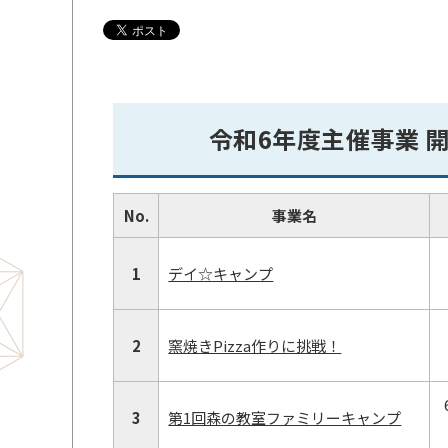
令和6年度主催事業 
No.
事業名
1
デイ☆キャンプ
2
窯焼きPizza作りに挑戦！
3
第1回森の教室ファミリーキャンプ