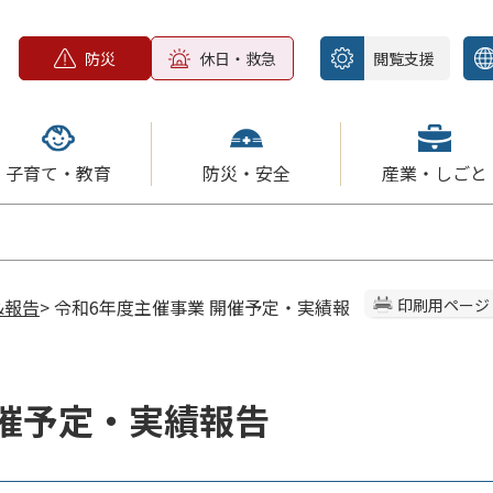
防災
休日・救急
閲覧支援
子育て・教育
防災・安全
産業・しごと
&報告
> 令和6年度主催事業 開催予定・実績報
印刷用ページ
開催予定・実績報告