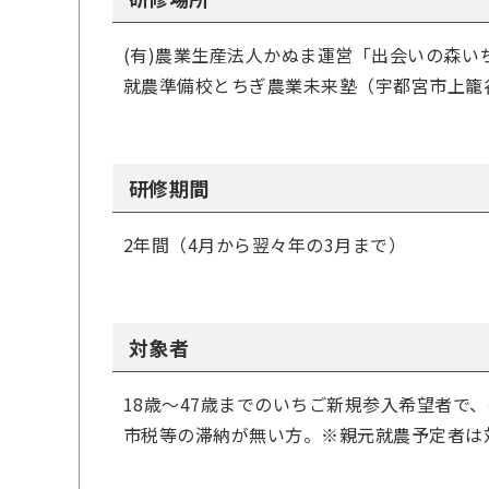
(有)農業生産法人かぬま運営「出会いの森いち
就農準備校とちぎ農業未来塾（宇都宮市上籠谷町
研修期間
2年間（4月から翌々年の3月まで）
対象者
18歳～47歳までのいちご新規参入希望者で
市税等の滞納が無い方。※親元就農予定者は