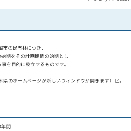
沼市の民有林につき､
の始期をその計画期間の始期とし
る事を目的に樹立するものです｡
木県のホームページが新しいウィンドウが開きます）
。
10年間