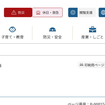
防災
休日・救急
閲覧支援
子育て・教育
防災・安全
産業・しごと
画
印刷用ページ
ページ番号：P-00827