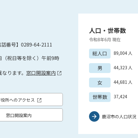
人口・世帯数
令和8年6月
現在
話番号】0289-64-2111
総人口
89,004
人
日（祝日等を除く）午前9時
男
44,323
人
異なります。
窓口開設案内
女
44,681
人
世帯数
37,424
市役所へのアクセス
窓口開設案内
鹿沼市の人口状況