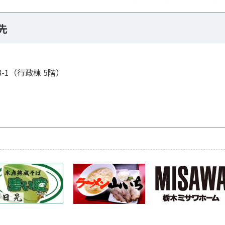
先
8-1（行政棟 5階）