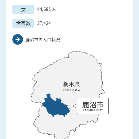
女
44,681
人
世帯数
37,424
鹿沼市の人口状況