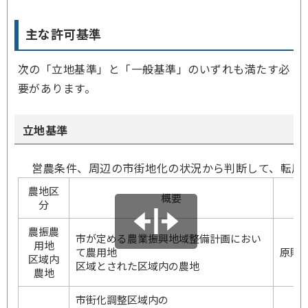
主な許可基準
次の「立地基準」と「一般基準」のいずれも満たす必
要があります。
立地基準
営農条件、周辺の市街地化の状況から判断して、転用
農地区
概要
分
農振農
市が定める農業振興地域整備計画におい
用地
て農用地
原則
区域内
区域とされた区域内の農地
農地
市街化調整区域内の