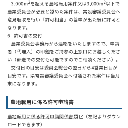
2
2
3,000m
を超える農地転用案件又は3,000m
以下で
農業委員会が必要と認めた案件は、常設審議委員会へ
意見聴取を行い「許可相当」の答申が出た後に許可と
なります。
6 許可書の交付
農業委員会事務局から連絡をいたしますので、申請
者（代理人）の印鑑をご持参の上窓口にお越しくださ
い（郵送での交付も可能ですのでご相談ください）。
交付日の目安は委員会総会の翌日から4営業日目が
目安です。県常設審議委員会へ付議された案件は当月
末になります。
農地転用に係る許可申請書
農地転用に係る許可申請関係書類
（左記よりダウン
ロードできます）