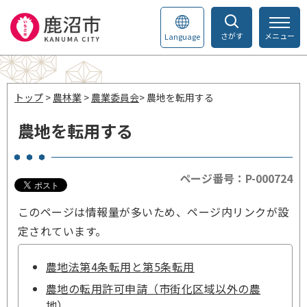
さがす
メニュー
Language
トップ
>
農林業
>
農業委員会
> 農地を転用する
農地を転用する
ページ番号：P-000724
このページは情報量が多いため、ページ内リンクが設
定されています。
農地法第4条転用と第5条転用
農地の転用許可申請（市街化区域以外の農
地）