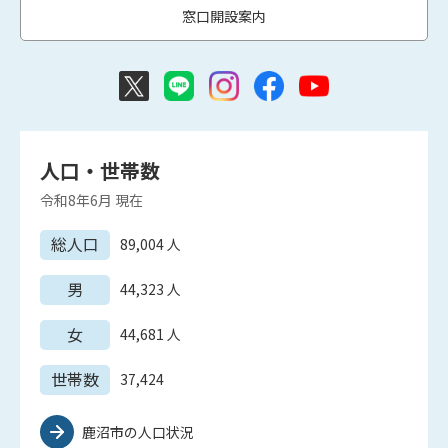
窓口開設案内
人口・世帯数
令和8年6月
現在
総人口
89,004
人
男
44,323
人
女
44,681
人
世帯数
37,424
鹿沼市の人口状況