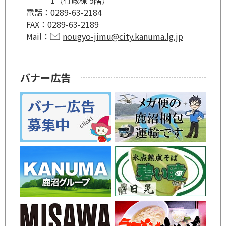
電話：
0289-63-2184
FAX：
0289-63-2189
Mail：
nougyo-jimu@city.kanuma.lg.jp
バナー広告