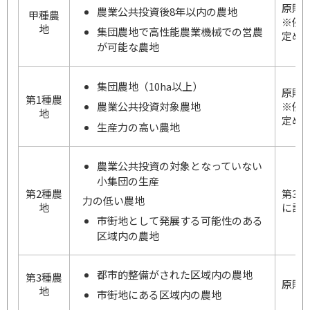
原則
農業公共投資後8年以内の農地
甲種農
※例
地
集団農地で高性能農業機械での営農
定め
が可能な農地
集団農地（10ha以上）
原則
第1種農
農業公共投資対象農地
※例
地
定め
生産力の高い農地
農業公共投資の対象となっていない
小集団の生産
第2種農
第3
力の低い農地
地
に許
市街地として発展する可能性のある
区域内の農地
都市的整備がされた区域内の農地
第3種農
原則
地
市街地にある区域内の農地