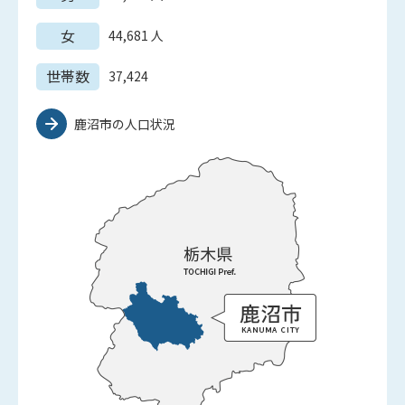
女
44,681
人
世帯数
37,424
鹿沼市の人口状況