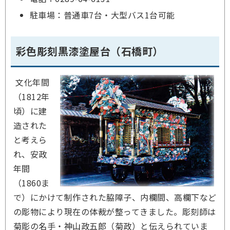
駐車場：普通車7台・大型バス1台可能
彩色彫刻黒漆塗屋台（石橋町）
文化年間
（1812年
頃）に建
造された
と考えら
れ、安政
年間
（1860ま
で）にかけて制作された脇障子、内欄間、高欄下など
の彫物により現在の体裁が整ってきました。彫刻師は
菊彫の名手・神山政五郎（菊政）と伝えられていま