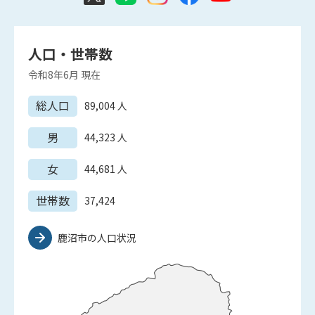
人口・世帯数
令和8年6月
現在
総人口
89,004
人
男
44,323
人
女
44,681
人
世帯数
37,424
鹿沼市の人口状況