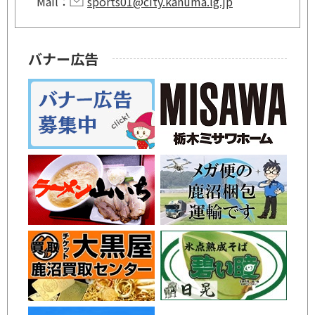
Mail：
sports01@city.kanuma.lg.jp
バナー広告