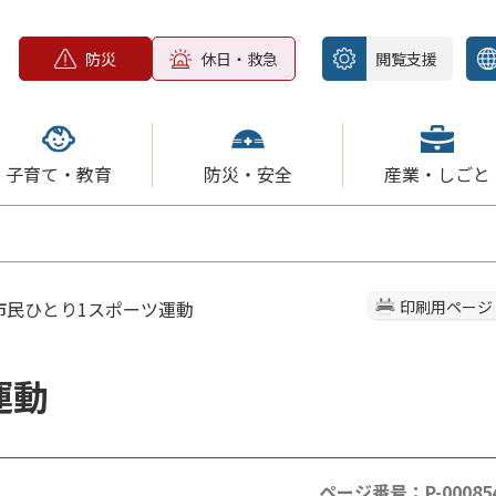
防災
休日・救急
閲覧支援
子育て・教育
防災・安全
産業・しごと
 市民ひとり1スポーツ運動
印刷用ページ
運動
ページ番号：P-00085