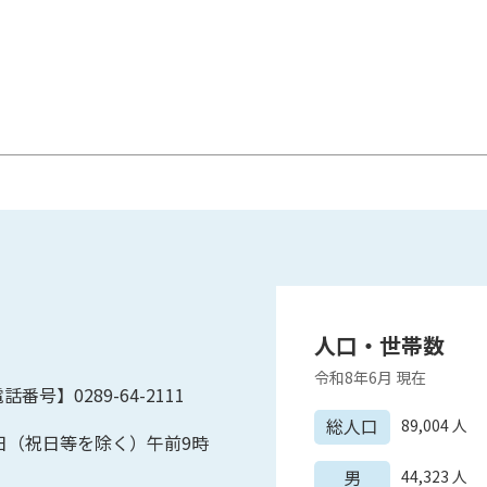
人口・世帯数
令和8年6月
現在
話番号】0289-64-2111
総人口
89,004
人
日（祝日等を除く）午前9時
男
44,323
人