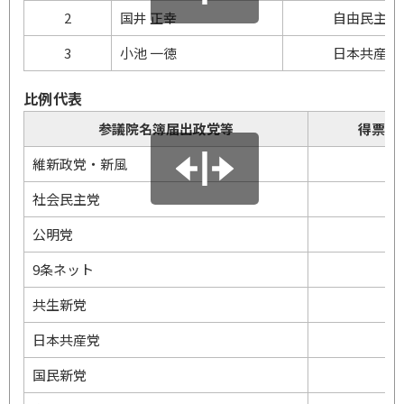
2
国井 正幸
自由民主党
3
小池 一徳
日本共産党
比例代表
参議院名簿届出政党等
得票数
維新政党・新風
社会民主党
9
公明党
4,
9条ネット
共生新党
日本共産党
1,
国民新党
6