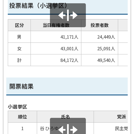
投票結果（小選挙区）
区分
当日有権者数
投票者数
棄
男
41,171人
24,449人
女
43,001人
25,091人
計
84,172人
49,540人
開票結果
小選挙区
順位
氏名
党派
1
谷 ひろゆき
民主党