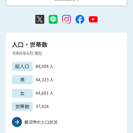
人口・世帯数
令和8年6月
現在
総人口
89,004
人
男
44,323
人
女
44,681
人
世帯数
37,424
鹿沼市の人口状況