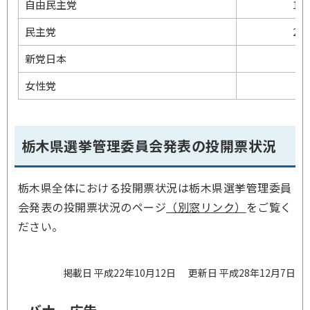
自由民主党
16,
民主党
20,
新党日本
8
女性党
3
栃木県選挙管理委員会発表の投開票状況
栃木県全体における投開票状況は栃木県選挙管理委員
会発表の投開票状況のページ
（別窓リンク）
をご覧く
ださい。
掲載日 平成22年10月12日
更新日 平成28年12月7日