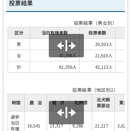
投票結果
投票結果（男女別）
区分
当日有権者数
投票者数
棄
男
40,066人
20,503人
女
41,290人
21,610人
計
81,356人
42,113人
投票結果（地区別1）
北犬飼
時間
鹿 沼
菊 沢
北押原
東大
東部台
選挙
当日
16,541
13,317
9,186
21,217
3,623
有権