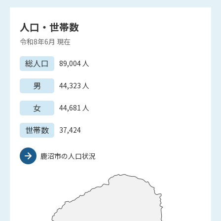
人口・世帯数
令和8年6月
現在
総人口
89,004
人
男
44,323
人
女
44,681
人
世帯数
37,424
鹿沼市の人口状況