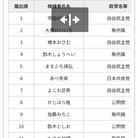
届出順
候補者氏名
政党名等
1
市田
のぼる
自由民主党
2
大貫
けいいち
無所属
3
橋本
おさむ
自由民主党
4
鈴木
しょうへい
無所属
5
ますぶち
靖弘
自由民主党
6
あべ
秀実
日本共産党
7
よこお
武男
自由民主党
8
かじはら
隆
公明党
9
加藤
みちこ
無所属
10
鈴木
としお
公明党