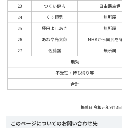
23
つくい
健吉
自由民主党
24
くす
恒男
無所属
25
藤田
よしあき
無所属
26
あわや
光太郎
NHKから国民を守る
27
佐藤
誠
無所属
無効
不受理・持ち帰り等
合計
掲載日 令和元年9月3日
このページについてのお問い合わせ先