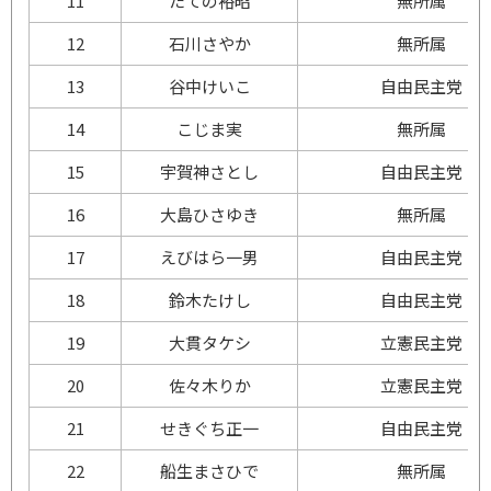
11
たての
裕昭
無所属
12
石川
さやか
無所属
13
谷中
けいこ
自由民主党
14
こじま
実
無所属
15
宇賀神
さとし
自由民主党
16
大島
ひさゆき
無所属
17
えびはら
一男
自由民主党
18
鈴木
たけし
自由民主党
19
大貫
タケシ
立憲民主党
20
佐々木
りか
立憲民主党
21
せきぐち
正一
自由民主党
22
船生
まさひで
無所属