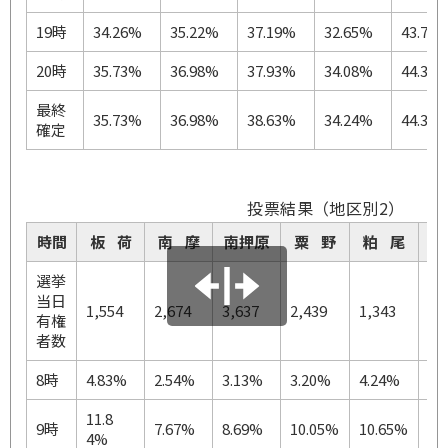
19時
34.26%
35.22%
37.19%
32.65%
43.75
20時
35.73%
36.98%
37.93%
34.08%
44.30
最終
35.73%
36.98%
38.63%
34.24%
44.30
確定
投票結果（地区別2）
時間
板 荷
南 摩
南押原
粟 野
粕 尾
永
選挙
当日
1,554
2,674
3,637
2,439
1,343
1,
有権
者数
8時
4.83%
2.54%
3.13%
3.20%
4.24%
3.
11.8
9時
7.67%
8.69%
10.05%
10.65%
13
4%