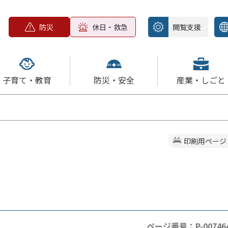
防災
休日・救急
閲覧支援
子育て・教育
防災・安全
産業・しごと
印刷用ページ
ページ番号：P-00746