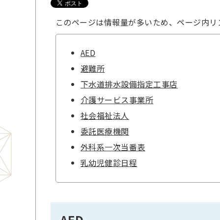
このページは情報量が多いため、ページ内リ
AED
避難所
下水道排水設備指定工事店
介護サービス事業所
社会福祉法人
委託医療機関
外科系一次当番表
乳幼児健診日程
AED