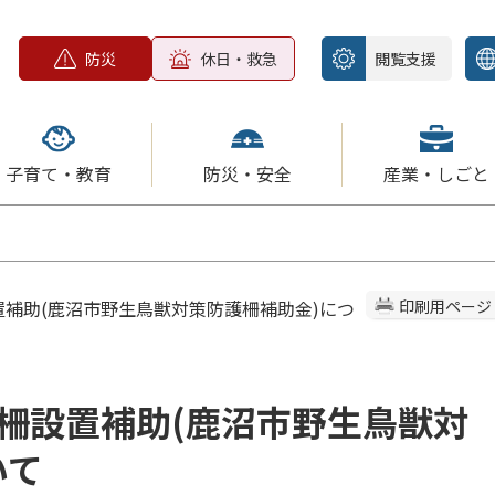
防災
休日・救急
閲覧支援
子育て・教育
防災・安全
産業・しごと
置補助(鹿沼市野生鳥獣対策防護柵補助金)につ
印刷用ページ
柵設置補助(鹿沼市野生鳥獣対
いて