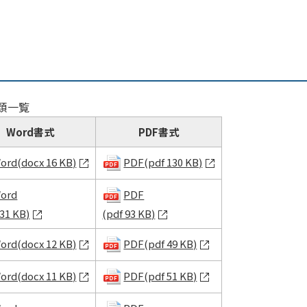
類一覧
Word書式
PDF書式
ord(docx 16 KB)
PDF(pdf 130 KB)
ord
PDF
 31 KB)
(pdf 93 KB)
ord(docx 12 KB)
PDF(pdf 49 KB)
ord(docx 11 KB)
PDF(pdf 51 KB)