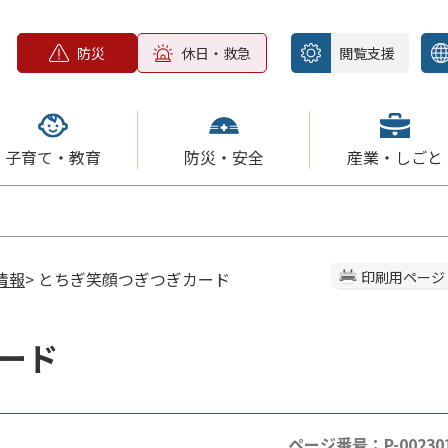
防災
休日・救急
閲覧支援
子育て・教育
防災・安全
産業・しごと
情報
> とちぎ笑顔つぎつぎカード
印刷用ページ
ード
ページ番号：P-00230