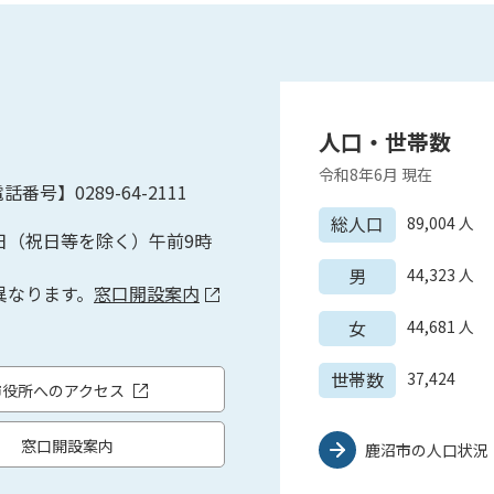
人口・世帯数
令和8年6月
現在
話番号】0289-64-2111
総人口
89,004
人
日（祝日等を除く）午前9時
男
44,323
人
異なります。
窓口開設案内
女
44,681
人
世帯数
37,424
市役所へのアクセス
窓口開設案内
鹿沼市の人口状況