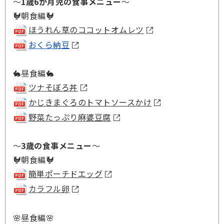
～
1歳6か月児の食事メニュー
～
🐓朝食編🐓
ほうれん草のココットオムレツ
おくら納豆
🐇昼食編🐇
ツナそぼろ丼
かじきまぐろのトマトソースかけ
野菜たっぷり麻婆豆腐
～
3歳の食事メニュー
～
🐓朝食編🐓
簡単ポーチドエッグ
カラフル卵
🌸昼食編🌸