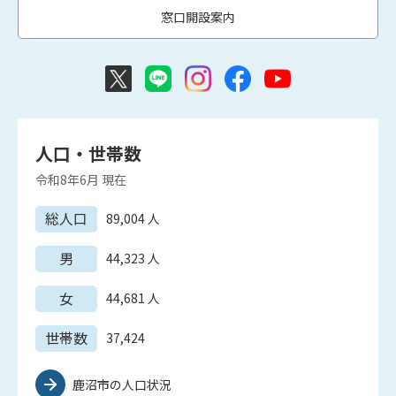
窓口開設案内
人口・世帯数
令和8年6月
現在
総人口
89,004
人
男
44,323
人
女
44,681
人
世帯数
37,424
鹿沼市の人口状況