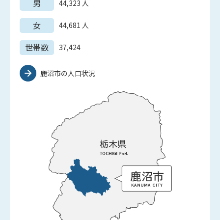
男
44,323
人
女
44,681
人
世帯数
37,424
鹿沼市の人口状況