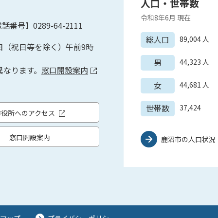
人口・世帯数
令和8年6月
現在
話番号】0289-64-2111
総人口
89,004
人
日（祝日等を除く）午前9時
男
44,323
人
異なります。
窓口開設案内
女
44,681
人
世帯数
37,424
市役所へのアクセス
窓口開設案内
鹿沼市の人口状況