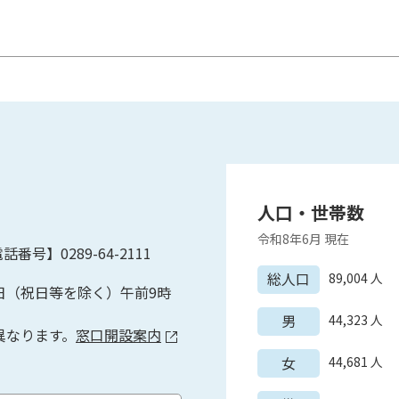
人口・世帯数
令和8年6月
現在
話番号】0289-64-2111
総人口
89,004
人
日（祝日等を除く）午前9時
男
44,323
人
異なります。
窓口開設案内
女
44,681
人