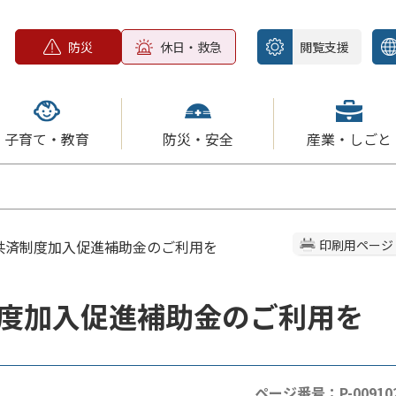
防災
休日・救急
閲覧支援
子育て・教育
防災・安全
産業・しごと
金共済制度加入促進補助金のご利用を
印刷用ページ
度加入促進補助金のご利用を
ページ番号：P-00910