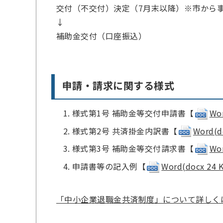
交付（不交付）決定（7月末以降）※市から
↓
補助金交付（口座振込）
申請・請求に関する様式
様式第1号 補助金等交付申請書【
Wor
様式第2号 共済掛金内訳書【
Word(d
様式第3号 補助金等交付請求書【
Wor
申請書等の記入例【
Word(docx 24 
「中小企業退職金共済制度」について詳しく