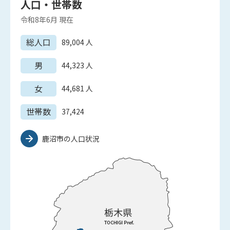
人口・世帯数
令和8年6月
現在
総人口
89,004
人
男
44,323
人
女
44,681
人
世帯数
37,424
鹿沼市の人口状況