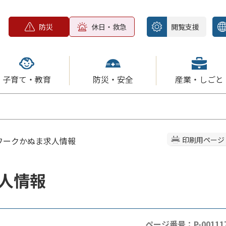
防災
休日・救急
閲覧支援
子育て・教育
防災・安全
産業・しごと
ーワークかぬま求人情報
印刷用ページ
人情報
ページ番号：P-00111