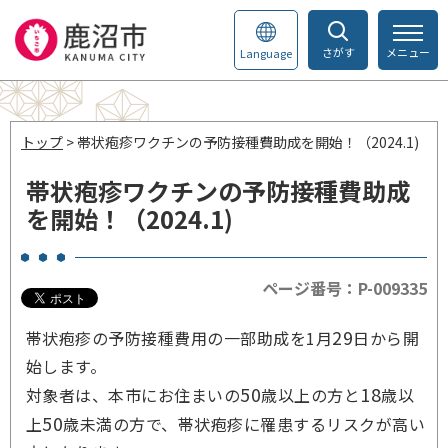
さがす
メニュー
Language
トップ
> 帯状疱疹ワクチンの予防接種費助成を開始！（2024.1)
帯状疱疹ワクチンの予防接種費助成
を開始！（2024.1)
ページ番号：P-009335
29
帯状疱疹の予防接種費用の一部助成を1月
日から開
始します。
50
18
対象者は、本市にお住まいの
歳以上の方と
歳以
50
上
歳未満の方で、帯状疱疹に罹患するリスクが高い