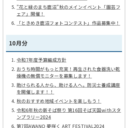
”花と緑のまち鹿沼”秋のメインイベント「園芸フ
ェア」開催！
「ときめき鹿沼フォトコンテスト」作品募集中！
10月分
令和7年度予算編成方針
おうち時間がもっと充実！再生された食器洗い乾
燥機の無償モニターを募集します！
助けられる人から、助ける人へ。防災士養成講座
を開催します！！
秋のおすすめ地域イベントを楽しもう！
令和6年秋の新そば祭り 第16回そば天国withスタ
ンプラリー2024
第7回AWANO 夢咲く ART FESTIVAL2024