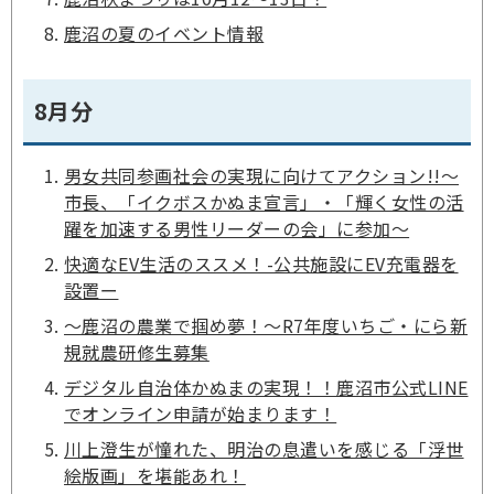
鹿沼の夏のイベント情報
8月分
男女共同参画社会の実現に向けてアクション!!～
市長、「イクボスかぬま宣言」・「輝く女性の活
躍を加速する男性リーダーの会」に参加～
快適なEV生活のススメ！-公共施設にEV充電器を
設置ー
～鹿沼の農業で掴め夢！～R7年度いちご・にら新
規就農研修生募集
デジタル自治体かぬまの実現！！鹿沼市公式LINE
でオンライン申請が始まります！
川上澄生が憧れた、明治の息遣いを感じる「浮世
絵版画」を堪能あれ！