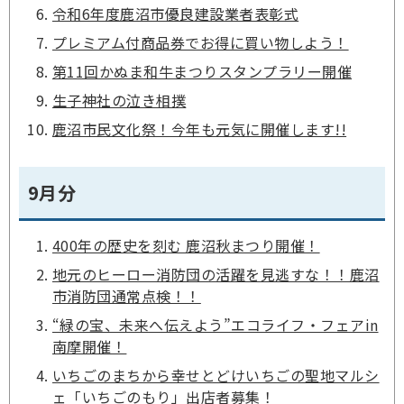
令和6年度鹿沼市優良建設業者表彰式
プレミアム付商品券でお得に買い物しよう！
第11回かぬま和牛まつりスタンプラリー開催
生子神社の泣き相撲
鹿沼市民文化祭！今年も元気に開催します!!
9月分
400年の歴史を刻む 鹿沼秋まつり開催！
地元のヒーロー消防団の活躍を見逃すな！！鹿沼
市消防団通常点検！！
“緑の宝、未来へ伝えよう”エコライフ・フェアin
南摩開催！
いちごのまちから幸せとどけいちごの聖地マルシ
ェ「いちごのもり」出店者募集！