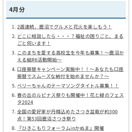
4月分
2週連続、鹿沼でグルメと花火を楽しもう！
どこに相談したら・・・？福祉の困りごと、まる
ごと伺います！
このまちを愛する高校生を今年も募集！～鹿沼か
える組R6活動開始～
口座振替キャンペーン実施中！！～あなたも口座
振替でスムーズな納付を始めませんか？～
ベリーちゃんのテーマソングタイトル募集！！
春の丘のルピナス祭りも開催中！花と緑のフェス
タ2024
全国の愛好家が丹精込めたさつき盆栽が約300
点！第53回鹿沼さつき祭り
『ひきこもりフォーラムinかぬま』開催