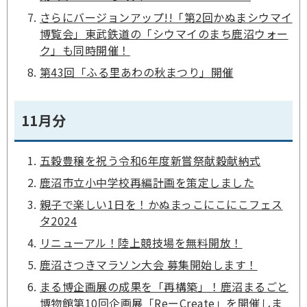
さらにバージョンアップ!!「第2回かぬまシウマイ
博覧会」東武鉄道の「シウマイのまち鹿沼ウォー
ク」も同時開催！
第43回「ふる里あわの秋まつり」開催
11月分
五穀豊穣を祝う令和6年度新嘗祭献穀献納式
鹿沼市立小中学校再編計画を策定しました
親子で楽しい1日を！かぬまっこにこにこフェス
タ2024
リニューアル！陸上競技場を無料開放！
鹿沼さつきマラソン大会 募集開始します！
まる博企画展の成果を「再構築」！鹿沼まるごと
博物館第10回企画展「ReーCreate」を開催しま