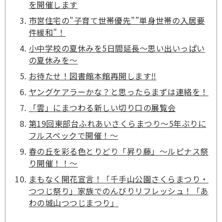
を開催します
市営住宅の”子育て世帯優先””単身世帯の入居要
件緩和”！
小中学校の夏休みを5日間延長～思い出いっぱい
の夏休みを～
お待たせ！図書館本館再開します‼
ヤングケアラーかな？と思ったらまずは連絡を！
「雲」にまつわる新しい切り口の展覧会
第19回東部台ふれあいさくらまつり～5年ぶりに
フルスペックで開催！～
春の丘を彩る色とりどり「昇り藤」～ルピナス祭
り開催！！～
まもなく開花宣言！「千手山公園さくらまつり・
つつじ祭り」家族でのんびりリフレッシュ！「あ
わの城山つつじまつり」