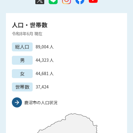
人口・世帯数
令和8年6月
現在
総人口
89,004
人
男
44,323
人
女
44,681
人
世帯数
37,424
鹿沼市の人口状況