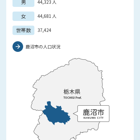
男
44,323
人
女
44,681
人
世帯数
37,424
鹿沼市の人口状況