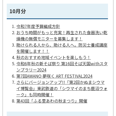
10月分
令和7年度予算編成方針
おうち時間がもっと充実！再生された食器洗い乾
燥機の無償モニターを募集します！
助けられる人から、助ける人へ。防災士養成講座
を開催します！！
秋のおすすめ地域イベントを楽しもう！
令和6年秋の新そば祭り 第16回そば天国withスタ
ンプラリー2024
第7回AWANO 夢咲く ART FESTIVAL2024
さらにバージョンアップ!!「第2回かぬまシウマ
イ博覧会」東武鉄道の「シウマイのまち鹿沼ウォ
ーク」も同時開催！
第43回「ふる里あわの秋まつり」開催