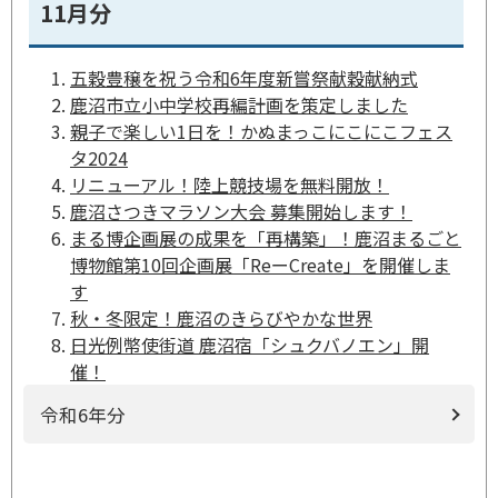
11月分
五穀豊穣を祝う令和6年度新嘗祭献穀献納式
鹿沼市立小中学校再編計画を策定しました
親子で楽しい1日を！かぬまっこにこにこフェス
タ2024
リニューアル！陸上競技場を無料開放！
鹿沼さつきマラソン大会 募集開始します！
まる博企画展の成果を「再構築」！鹿沼まるごと
博物館第10回企画展「ReーCreate」を開催しま
す
秋・冬限定！鹿沼のきらびやかな世界
日光例幣使街道 鹿沼宿「シュクバノエン」開
催！
令和6年分