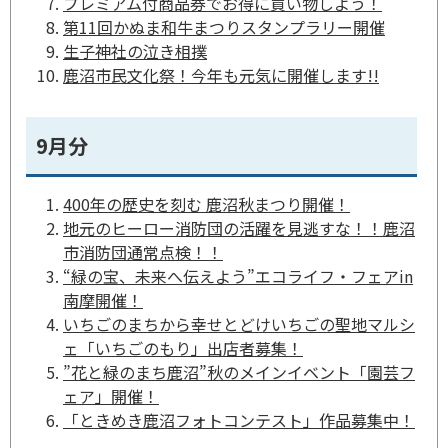
プレミアム付商品券でお得に買い物しよう！
第11回かぬま和牛まつりスタンプラリー開催
生子神社の泣き相撲
鹿沼市民文化祭！今年も元気に開催します!!
9月分
400年の歴史を刻む 鹿沼秋まつり開催！
地元のヒーロー消防団の活躍を見逃すな！！鹿沼
市消防団通常点検！！
“緑の宝、未来へ伝えよう”エコライフ・フェアin
南摩開催！
いちごのまちから幸せとどけいちごの聖地マルシ
ェ「いちごのもり」出店者募集！
”花と緑のまち鹿沼”秋のメインイベント「園芸フ
ェア」開催！
「ときめき鹿沼フォトコンテスト」作品募集中！