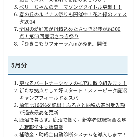
ベリーちゃんのテーマソングタイトル募集！！
春の丘のルピナス祭りも開催中！花と緑のフェス
タ2024
全国の愛好家が丹精込めたさつき盆栽が約300
点！第53回鹿沼さつき祭り
『ひきこもりフォーラムinかぬま』開催
5月分
更なるパートナーシップの拡充に取り組みます！
新たな拠点として好スタート！スノーピーク鹿沼
キャンプフィールド＆スパ
前年比166%を記録！ふるさと納税の寄附受入額
が過去最高を更新
鹿沼で暮らす。鹿沼で働く。新卒者就職祝金＆地
方就職学生支援事業
補助金・助成金自動診断システムを導入します！