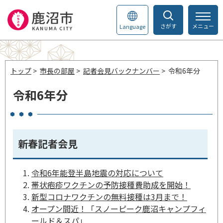
さがす
メニュー
Language
トップ
>
市長の部屋
>
記者会見バックナンバー
> 令和6年分
令和6年分
新春記者会見
令和6年能登半島地震の対応について
帯状疱疹ワクチンの予防接種費助成を開始！
新型コロナワクチンの無料接種は3月まで！
オープン間近！「スノーピーク鹿沼キャンプフィ
ールド＆スパ」