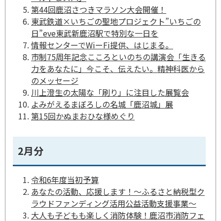
第44回鹿沼さつきマラソン大会開催！
東武鉄道×いちごの聖地プロジェクト”いちごの
日”eve東武新鹿沼駅で特別な一日を
情報センターでWiーFi提供、はじまる。
市制75周年記念こころといのちの講演会「生きる
力をあなたに」今こそ、伝えたい。精神科医から
のメッセージ
川上澄生の太陽な「刷り」に注目した展覧会
よみがえるまぼろしの名城「鹿沼城」展
第15回かぬまおひな様めぐり
2月分
令和6年度当初予算
あなたの活動、応援します！～ふるさと納税型ク
ラウドファンディング活用公益活動支援事業～
大人も子どもも楽しく消防体験！鹿沼市消防フェ