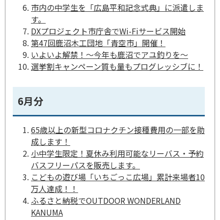
市内の中学生を「広島平和記念式典」に派遣しま
す。
DXプロジェクト市庁舎でWi-Fiサービス開始
第47回鹿沼木工団地「青空市」開催！
いよいよ解禁！～今年も鹿沼でアユ釣りを～
選挙割キャンペーン質も量もプログレッシブに！
6月分
65歳以上の新型コロナクチン接種費用の一部を助
成します！
小中学生限定！夏休み利用可能なリーバス・予約
バスフリーパスを販売します。
こどもの遊び場「いちごっこ広場」累計来場者10
万人達成！！
ふるさと納税でOUTDOOR WONDERLAND
KANUMA