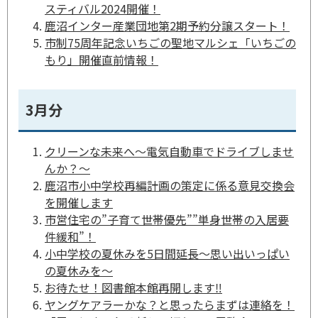
スティバル2024開催！
鹿沼インター産業団地第2期予約分譲スタート！
市制75周年記念いちごの聖地マルシェ「いちごの
もり」開催直前情報！
3月分
クリーンな未来へ～電気自動車でドライブしませ
んか？～
鹿沼市小中学校再編計画の策定に係る意見交換会
を開催します
市営住宅の”子育て世帯優先””単身世帯の入居要
件緩和”！
小中学校の夏休みを5日間延長～思い出いっぱい
の夏休みを～
お待たせ！図書館本館再開します‼
ヤングケアラーかな？と思ったらまずは連絡を！