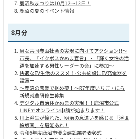
鹿沼秋まつりは10月12～13日！
鹿沼の夏のイベント情報
8月分
男女共同参画社会の実現に向けてアクション!!～
市長、「イクボスかぬま宣言」・「輝く女性の活
躍を加速する男性リーダーの会」に参加～
快適なEV生活のススメ！-公共施設にEV充電器を
設置ー
～鹿沼の農業で掴め夢！～R7年度いちご・にら
新規就農研修生募集
デジタル自治体かぬまの実現！！鹿沼市公式
LINEでオンライン申請が始まります！
川上澄生が憧れた、明治の息遣いを感じる「浮世
絵版画」を堪能あれ！
令和6年度鹿沼市優良建設業者表彰式