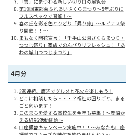
「雲」にまつわる新しい切り口の展覧会
第19回東部台ふれあいさくらまつり～5年ぶりに
フルスペックで開催！～
春の丘を彩る色とりどり「昇り藤」～ルピナス祭
り開催！！～
まもなく開花宣言！「千手山公園さくらまつり・
つつじ祭り」家族でのんびりリフレッシュ！「あ
わの城山つつじまつり」
4月分
2週連続、鹿沼でグルメと花火を楽しもう！
どこに相談したら・・・？福祉の困りごと、まる
ごと伺います！
このまちを愛する高校生を今年も募集！～鹿沼か
える組R6活動開始～
口座振替キャンペーン実施中！！～あなたも口座
振替でスムーズな納付を始めませんか？～