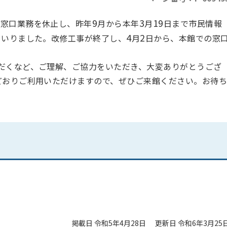
9
3
19
、窓口業務を休止し、昨年
月から本年
月
日まで市民情報
4
2
まいりました。改修工事が終了し、
月
日から、本館での窓
だくなど、ご理解、ご協力をいただき、大変ありがとうござ
どおりご利用いただけますので、ぜひご来館ください。お待
掲載日 令和5年4月28日
更新日 令和6年3月25