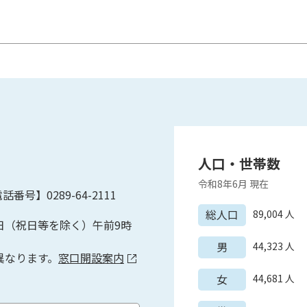
人口・世帯数
令和8年6月
現在
話番号】0289-64-2111
総人口
89,004
人
日（祝日等を除く）午前9時
男
44,323
人
異なります。
窓口開設案内
女
44,681
人