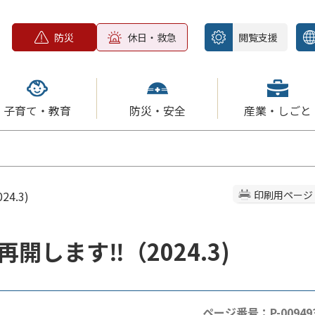
防災
休日・救急
閲覧支援
子育て・教育
防災・安全
産業・しごと
4.3)
印刷用ページ
開します‼（2024.3)
ページ番号：P-00949