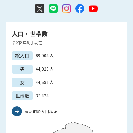
人口・世帯数
令和8年6月
現在
総人口
89,004
人
男
44,323
人
女
44,681
人
世帯数
37,424
鹿沼市の人口状況