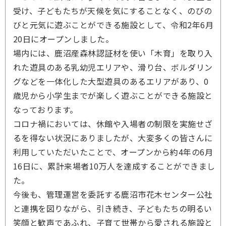
受け、子どもたちが天候を気にすることなく、のびの
びと元気に遊ぶことができる施設として、令和2年6月
20日にオープンしました。
場内には、鹿沼産森林認証材を使い「木育」を取り入
れた遊具のある乳幼児エリアや、滑り台、ボルダリン
グなどを一体化した大型遊具のあるエリアがあり、0
歳児から小学生までが楽しく遊ぶことができる施設と
なっております。
コロナ禍においては、休館や入場者の制限を実施せざ
るを得ない状況にありましたが、大変多くの皆さんに
利用していただいたことで、オープンから約4年の6月
16日に、累計来場者10万人を達成することができまし
た。
今後も、管理運営を委託する鹿沼市花木センター公社
と連携を図りながら、引き続き、子どもたちの明るい
笑顔と歓声であふれ、子育て世帯から愛される施設と