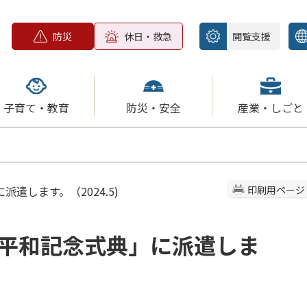
防災
休日・救急
閲覧支援
子育て・教育
防災・安全
産業・しごと
遣します。（2024.5)
印刷用ページ
平和記念式典」に派遣しま