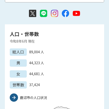
人口・世帯数
令和8年6月
現在
総人口
89,004
人
男
44,323
人
女
44,681
人
世帯数
37,424
鹿沼市の人口状況