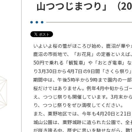
山つつじまつり」（202
いよいよ桜の蕾がほころび始め、鹿沼が華や
鹿沼の市街地で、「お花見」の定番といえば
50
円で乗れる「観覧車」や「おとぎ電車」な
3
30
4
7
り
月
日から
月
日の9日間「さくら祭り
5
9
期間中は、午後
時半から
時まで園内の一部
4
桜だけではありません。例年
月中旬からゴ
3
え、つつじ祭りも開催しています。
月末か
り、つつじ祭りをぜひ満喫してください。
4
20
21
また、粟野地区では、今年も
月
日と
日
城山公園は、粟野城跡に造られた公園で、全
が咲き誇る中、歴史に思いを馳せながら、散