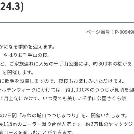
4.3)
ページ番号：P-00949
かになる季節を迎えます。
、やはりお千手山の桜。
300
ど、ご家族連れに人気の千手山公園には、約
本の桜があ
」を開催します。
に照明を設置しますので、夜桜もお楽しみいただけます。
1,000
ールデンウィークにかけては、約
本のつつじが見頃を
ら5月上旬にかけて、いつ見ても美しい千手山公園さくら祭
の2日間「あわの城山つつじまつり」を、開催いたします。
115
2
長
mのローラー滑り台が人気です。約
万株のヤマツツジ
策コースを楽しむことができます。