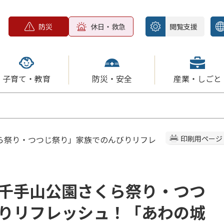
防災
休日・救急
閲覧支援
子育て・教育
防災・安全
産業・しごと
ら祭り・つつじ祭り」家族でのんびりリフレ
印刷用ページ
千手山公園さくら祭り・つつ
りリフレッシュ！「あわの城