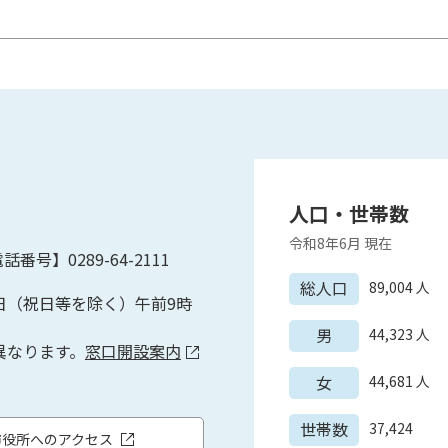
人口・世帯数
令和8年6月
現在
話番号】0289-64-2111
総人口
89,004
人
日（祝日等を除く）午前9時
男
44,323
人
異なります。
窓口開設案内
女
44,681
人
世帯数
37,424
市役所へのアクセス