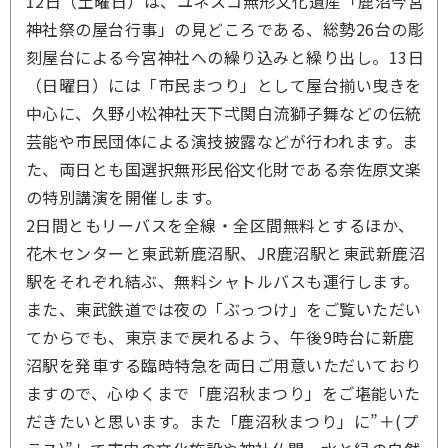
12日（土曜日）は、ユネスコ無形文化遺産「鹿沼今宮
神社祭の屋台行事」の見どころである、総勢26台の彫
刻屋台による今宮神社への繰り込みと繰り出し。13日
（日曜日）には「市民まつり」として屋台揃い曳きを
中心に、久野小松神社天下弌関白流獅子舞などの伝統
芸能や市民団体による演技披露などが行われます。ま
た、両日とも国選択無形民俗文化財である奈佐原文楽
の特別講演を開催します。
2日間ともリーバスを全線・全区間無料とするほか、
花木センターと東武新鹿沼駅、JR鹿沼駅と東武新鹿沼
駅をそれぞれ結ぶ、無料シャトルバスも運行します。
また、東武鉄道では夜の「ぶっつけ」をご覧いただい
てからでも、東京まで戻れるよう、午後9時台に新鹿
沼駅を発車する臨時特急を両日ご用意いただいており
ますので、心ゆくまで「鹿沼秋まつり」をご堪能いた
だきたいと思います。また「鹿沼秋まつり」に”＋(プ