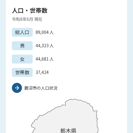
人口・世帯数
令和8年6月
現在
総人口
89,004
人
男
44,323
人
女
44,681
人
世帯数
37,424
鹿沼市の人口状況