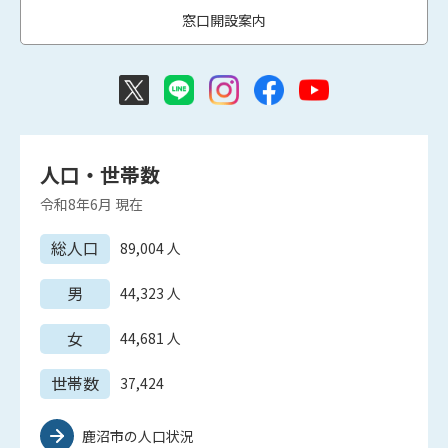
窓口開設案内
人口・世帯数
令和8年6月
現在
総人口
89,004
人
男
44,323
人
女
44,681
人
世帯数
37,424
鹿沼市の人口状況