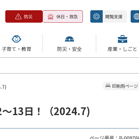
防災
休日・救急
閲覧支援
子育て・教育
防災・安全
産業・しごと
7)
印刷用ページ
13日！（2024.7)
ページ番号：P-00976