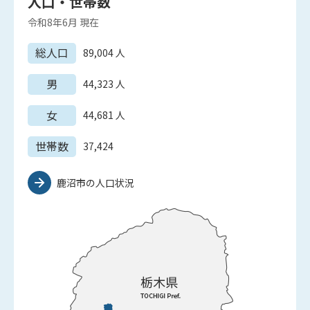
人口・世帯数
令和8年6月
現在
総人口
89,004
人
男
44,323
人
女
44,681
人
世帯数
37,424
鹿沼市の人口状況