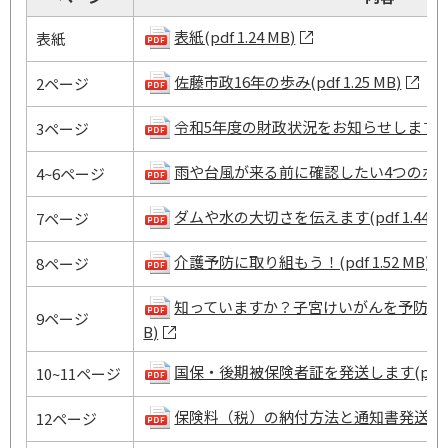
表紙(pdf 1.24 MB)
表紙
佐藤市政16年の歩み(pdf 1.25 MB)
2ページ
令和5年度の財政状況をお知らせします(pdf 
3ページ
雨や台風が来る前に確認したい4つのポイント(p
4~6ページ
ダムや水の大切さを伝えます(pdf 1.44 M
7ページ
介護予防に取り組もう！(pdf 1.52 MB)
8ページ
知っていますか？子宮けいがんを予防する2つの
9ページ
B)
国保・後期被保険者証を発送します(pdf 1.
10~11ページ
保険料（税）の納付方法と通知書発送のお知らせ
12ページ